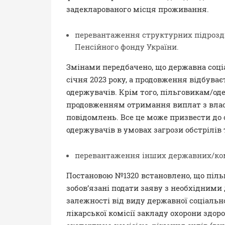
задекларованого місця проживання.
перевантаження структурних підрозділ
Пенсійного фонду України.
Змінами передбачено, що державна соціа
січня 2023 року, а продовження відбува
одержувачів. Крім того, пільговикам/о
продовженням отримання виплат з власн
повідомлень. Все це може призвести до 
одержувачів в умовах загрози обстрілів
перевантаження інших державних/ко
Постановою №1320 встановлено, що піль
зобов’язані подати заяву з необхідними
залежності від виду державної соціальн
лікарської комісії закладу охорони здор