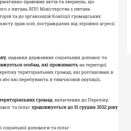
ормативно-правових актів та звернень, що
ого з питань ВПО Міністерства з питань
орій та до організацій Коаліції громадських
исту прав осіб, постраждалих від збройної агресії
ану
, надання державних соціальних допомог та
овжується особам, які проживають
на території
реліку територіальних громад, які розташовані в
 або які перебувають в тимчасовій окупації,
.
 територіальних громад
, включених до Переліку,
омог та пільг
продовжується до 31 грудня 2022 року
 соціальної допомоги та пільг: