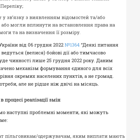
 Переліку;
 у зв’язку з виявленням відомостей та/або
 або могли вплинути на встановлення права на
оги та на визначення її розміру.
України від 06 грудня 2022
№1364
“Деякі питання
ведуться (велися) бойові дії або тимчасово
уде чинності лише 25 грудня 2022 року. Даним
ачено механізм формування єдиного для всіх
рівня окремих населених пунктів, а не громад.
треби, але не рідше ніж двічі на місяць.
 процесі реалізації змін
мо наступні проблемні моменти, які можуть
аме:
лат пільговикам/одержувачам, яким виплати мають