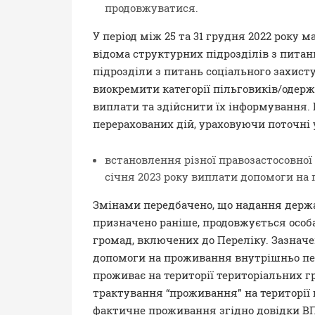
продовжуватися.
У період між 25 та 31 грудня 2022 року
відома структурних підрозділів з питан
підрозділи з питань соціального захист
виокремити категорії пільговиків/оде
виплати та здійснити їх інформування.
перерахованих дій, ураховуючи поточні
встановлення різної правозастосовно
січня 2023 року виплати допомоги на
Змінами передбачено, що надання держа
призначено раніше, продовжується особа
громад, включених до Переліку. Зазна
допомоги на проживання внутрішньо пер
проживає на території територіальних г
трактування “проживання” на території
фактичне проживання згідно довідки ВП