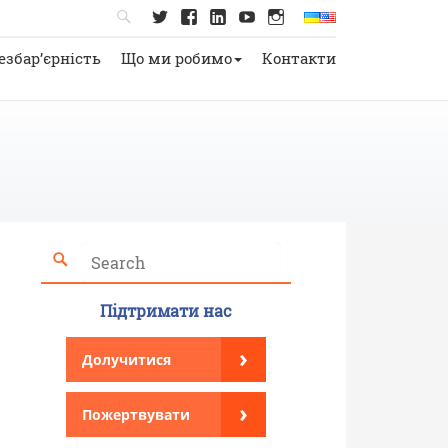
езбар’єрність
Що ми робимо
Контакти
Підтримати нас
›
Долучитися
›
Пожертвувати