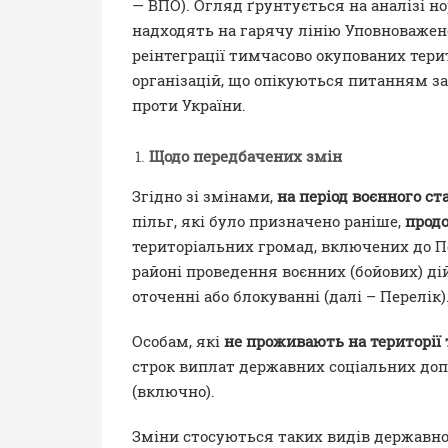
— ВПО). Огляд ґрунтується на аналізі н
надходять на гарячу лінію Уповноважен
реінтеграції тимчасово окупованих терит
організацій, що опікуються питанням зах
проти України.
Щодо передбачених змін
Згідно зі змінами,
на період воєнного ст
пільг, які було призначено раніше,
прод
територіальних громад, включених до Пе
районі проведення воєнних (бойових) дій
оточенні або блокуванні (далі – Перелік)
Особам, які
не проживають на території
строк виплат державних соціальних доп
(включно).
Зміни стосуються таких видів державної