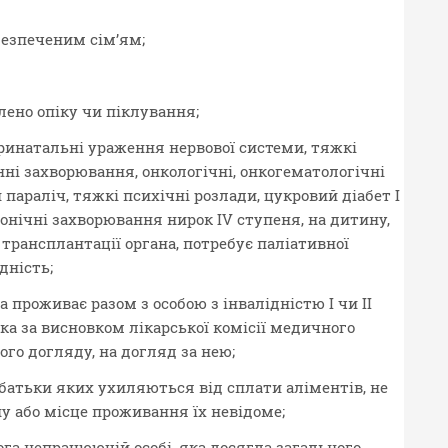
езпеченим сім’ям;
лено опіку чи піклування;
еринатальні ураження нервової системи, тяжкі
нні захворювання, онкологічні, онкогематологічні
араліч, тяжкі психічні розлади, цукровий діабет I
ронічні захворювання нирок IV ступеня, на дитину,
трансплантації органа, потребує паліативної
дність;
 проживає разом з особою з інвалідністю I чи II
ка за висновком лікарської комісії медичного
ого догляду, на догляд за нею;
батьки яких ухиляються від сплати аліментів, не
 або місце проживання їх невідоме;
га непрацюючій особі, яка досягла загального