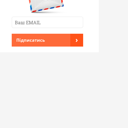
›
Підписатись