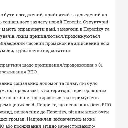
 має бути погоджений, прийнятий та доведений до
ь соціального захисту новий Перелік. Структурні
у мають опрацювати дані, зазначені в Переліку та
ржувачів, яким припиняються/продовжуються
 Відведений часовий проміжок на здійснення всіх
 умови, однозначно недостатній.
ї практики щодо припинення/продовження з 01
 проживання ВПО.
вних соціальних допомог та пільг, які було
м, які проживають на території територіальних
чене положення поширюється на отримувачів
еміщених осіб. Попри те, що певна кількість ВПО
ромад, включених до Переліку, різним може бути
 цих громад. Наприклад, визначатись може
О або проживання згідно зареєстрованого/