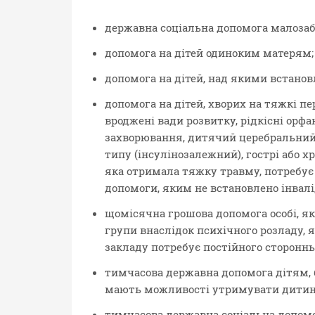
державна соціальна допомога малозаб
допомога на дітей одиноким матерям;
допомога на дітей, над якими встанов
допомога на дітей, хворих на тяжкі п
вроджені вади розвитку, рідкісні орфа
захворювання, дитячий церебральний п
типу (інсулінозалежний), гострі або х
яка отримала тяжку травму, потребує 
допомоги, яким не встановлено інвалі
щомісячна грошова допомога особі, яка
групи внаслідок психічного розладу, я
закладу потребує постійного стороннь
тимчасова державна допомога дітям, 
мають можливості утримувати дитину
тимчасова державна соціальна допомо