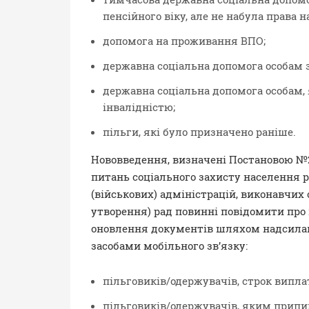
пенсійного віку, але не набула права 
допомога на проживання ВПО;
державна соціальна допомога особам з
державна соціальна допомога особам, я
інвалідністю;
пільги, які було призначено раніше.
Нововведення, визначені Постановою №2
питань соціального захисту населення 
(військових) адміністрацій, виконавчих о
утворення) рад повинні повідомити про 
оновлення документів шляхом надсила
засобами мобільного зв’язку:
пільговиків/одержувачів, строк випла
пільговиків/одержувачів, яким припи