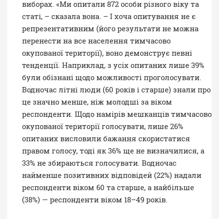
виборах. «Ми опитали 872 особи різного віку та
статі, – сказала вона. – І хоча опитування не є
репрезентативним (його результати не можна
перенести на все населення тимчасово
окупованої території), воно демонструє певні
тенденції. Наприклад, з усіх опитаних лише 39%
були обізнані щодо можливості проголосувати.
Водночас літні люди (60 років і старше) знали про
це значно менше, ніж молодші за віком
респонденти. Щодо намірів мешканців тимчасово
окупованої території голосувати, лише 26%
опитаних висловили бажання скористатися
правом голосу, тоді як 36% ще не визначилися, а
33% не збираються голосувати. Водночас
найменше позитивних відповідей (22%) надали
респонденти віком 60 та старше, а найбільше
(38%) — респонденти віком 18–49 років.