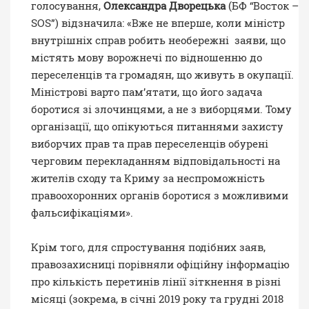
голосування,
Олександра Дворецька
(БФ “Восток –
SOS”) відзначила: «Вже не вперше, коли міністр
внутрішніх справ робить необережні заяви, що
містять мову ворожнечі по відношенню до
переселенців та громадян, що живуть в окупації.
Міністрові варто пам’ятати, що його задача
боротися зі злочинцями, а не з виборцями. Тому
організації, що опікуються питаннями захисту
виборчих прав та прав переселенців обурені
черговим перекладанням відповідальності на
жителів сходу та Криму за неспроможність
правоохоронних органів боротися з можливими
фальсифікаціями».
Крім того, для спростування подібних заяв,
правозахисниці порівняли офіційну інформацію
про
кількість
перетинів лінії зіткнення в різні
місяці (зокрема, в січні 2019 року та грудні 2018