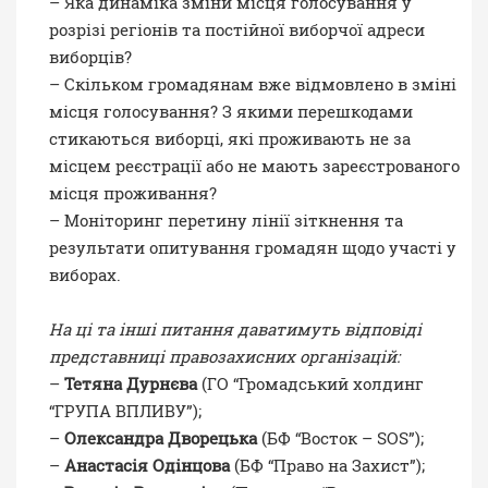
– Яка динаміка зміни місця голосування у
розрізі регіонів та постійної виборчої адреси
виборців?
– Скільком громадянам вже відмовлено в зміні
місця голосування? З якими перешкодами
стикаються виборці, які проживають не за
місцем реєстрації або не мають зареєстрованого
місця проживання?
– Моніторинг перетину лінії зіткнення та
результати опитування громадян щодо участі у
виборах.
На ці та інші питання даватимуть відповіді
представниці правозахисних організацій:
–
Тетяна Дурнєва
(ГО “Громадський холдинг
“ГРУПА ВПЛИВУ”);
–
Олександра Дворецька
(БФ “Восток – SOS”);
–
Анастасія Одінцова
(БФ “Право на Захист”);