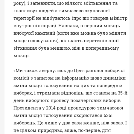
року), і запевнили, що ніякого збільшення та
«напливу» людей з тимчасово окупованої
території не відбувалось (про що говорив міністр
внутрішніх справ). Навпаки, в перший місяць
виборчої кампанії (коли вже можна було міняти
місце голосування), кількість перетинів лінії
зіткнення була меншою, ніж в попередньому
місяці.
«Ми також звернулись до Центральної виборчої
комісії з запитом на інформацію щодо динаміки
зміни місця голосування на цих та попередніх
виборах, і отримали відповідь, що станом на 35-й
день виборчого процесу позачергових виборів
Президента у 2014 році процедурою тимчасової
зміни місця голосування скористався 5361
виборець. Це лише у два рази менше, ніж зараз. І
це цілком природньо, адже, по-перше, для