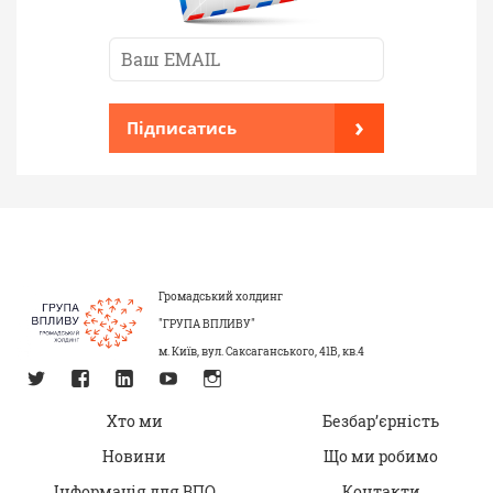
›
Підписатись
Громадський холдинг
"ГРУПА ВПЛИВУ"
м. Київ, вул. Саксаганського, 41В, кв.4
Хто ми
Безбар’єрність
Новини
Що ми робимо
Інформація для ВПО
Контакти