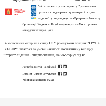
Сайт створено в рамках проекту "Громадянське
суспільство задля розвитку демократії та прав
людини", що впроваджується Програмою Розвитку
Організації Об’єднаних Націй та фінансується Міністерством
закордонних справ Данії.
Використання матеріалів сайту ГО “Громадський холдинг “ГРУПА
ВПЛИВУ” вітається за умови наявності посилання (у випадку
інтернет-видання - гіперпосилання) на www.vplyv.org.ua
Розробка сайтів -
Pavel Shad
-
Дизайн - Oksana Lytvynenko -
Усі права захищено © 2018