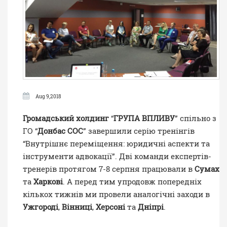
Aug 9,2018
Громадський холдинг
“
ГРУПА ВПЛИВУ
” спільно з
ГО “
Донбас СОС
” завершили серію тренінгів
“Внутрішнє переміщення: юридичні аспекти та
інструменти адвокації”. Дві команди експертів-
тренерів протягом 7-8 серпня працювали в
Сумах
та
Харкові
. А перед тим упродовж попередніх
кількох тижнів ми провели аналогічні заходи в
Ужгороді
,
Вінниці
,
Херсоні
та
Дніпрі
.