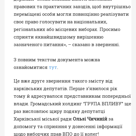
правових та практичних заходів, щоб внутрішньо
переміщені особи могли повноцінно реалізувати
своє право голосувати на національних,
регіональних або місцевих виборах. Просимо
сприяти якнайшвидшому вирішенню
зазначеного питання», – сказано в зверненні.
З повним текстом документа можна
ознайомитися
тут
.
Це вже друге звернення такого змісту від
харківських депутатів.
Перше з’явилося рік
тому
й адресувалося представникам попередньої
влади. Громадський холдинг “ГРУПА ВПЛИВУ” ще
раз висловлює щиру подяку депутатці
Харківської міської ради
Ользі Чичиній
за
допомогу та сприяння у донесенні інформації
щодо виборчих прав ВПО до її колег!