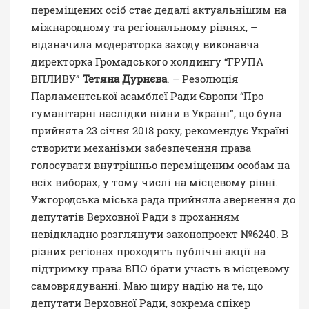
переміщених осіб стає дедалі актуальнішим на
міжнародному та регіональному рівнях, –
відзначила модераторка заходу виконавча
директорка Громадського холдингу “ГРУПА
ВПЛИВУ”
Тетяна Дурнєва
. – Резолюція
Парламентської асамблеї Ради Європи “Про
гуманітарні наслідки війни в Україні”, що була
прийнята 23 січня 2018 року, рекомендує Україні
створити механізми забезпечення права
голосувати внутрішньо переміщеним особам на
всіх виборах, у тому числі на місцевому рівні.
Ужгородська міська рада прийняла звернення до
депутатів Верховної Ради з проханням
невідкладно розглянути законопроект №6240. В
різних регіонах проходять публічні акції на
підтримку права ВПО брати участь в місцевому
самоврядуванні. Маю щиру надію на те, що
депутати Верховної Ради, зокрема спікер