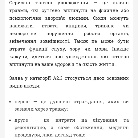
Серйозні тілесні ушкодження — це значні
травми, які суттєво вплинули на фізичне або
психологічне здоров’я людини. Сюди можуть
належати: втрата кінцівки, тривале чи
незворотне порушення роботи органів,
знівечення зовнішності. Також це може бути
втрата функції слуху, зору чи мови. Інакше
кажучи, йдеться про ушкодження, які істотно
вплинули на ваше здоров’я та якість життя.
Заява у категорії A2.3 стосується двох основних
видів шкоди:
перше — це душевні страждання, яких ви
зазнали через травму;
друге — це витрати на лікування та
реабілітацію, а саме обстеження, медичні
процедури, ліки, догляд тощо.