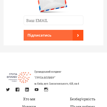
›
Підписатись
Громадський холдинг
"ГРУПА ВПЛИВУ"
м. Київ, вул. Саксаганського, 41В, кв.4
Хто ми
Безбар’єрність
Новини
Що ми робимо