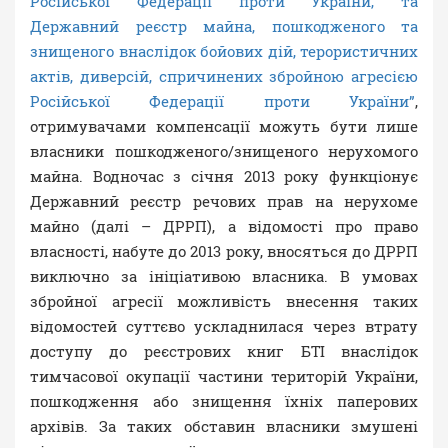
Російської Федерації проти України, та
Державний реєстр майна, пошкодженого та
знищеного внаслідок бойових дій, терористичних
актів, диверсій, спричинених збройною агресією
Російської Федерації проти України”
,
отримувачами компенсації можуть бути лише
власники пошкодженого/знищеного нерухомого
майна. Водночас з січня 2013 року функціонує
Державний реєстр речових прав на нерухоме
майно (далі – ДРРП), а відомості про право
власності, набуте до 2013 року, вносяться до ДРРП
виключно за ініціативою власника. В умовах
збройної агресії можливість внесення таких
відомостей суттєво ускладнилася через втрату
доступу до реєстрових книг БТІ внаслідок
тимчасової окупації частини територій України,
пошкодження або знищення їхніх паперових
архівів. За таких обставин власники змушені