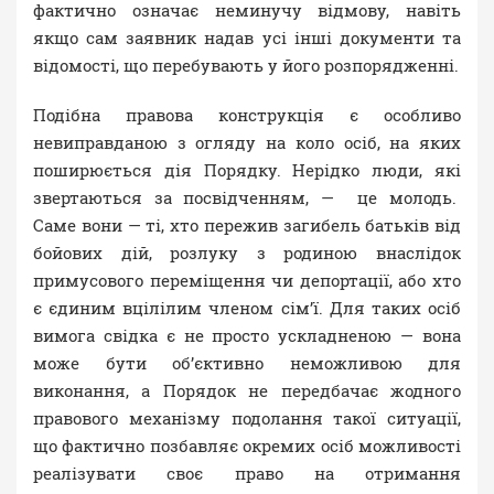
фактично означає неминучу відмову, навіть
якщо сам заявник надав усі інші документи та
відомості, що перебувають у його розпорядженні.
Подібна правова конструкція є особливо
невиправданою з огляду на коло осіб, на яких
поширюється дія Порядку. Нерідко люди, які
звертаються за посвідченням, — це молодь.
Саме вони — ті, хто пережив загибель батьків від
бойових дій, розлуку з родиною внаслідок
примусового переміщення чи депортації, або хто
є єдиним вцілілим членом сім’ї. Для таких осіб
вимога свідка є не просто ускладненою — вона
може бути об’єктивно неможливою для
виконання, а Порядок не передбачає жодного
правового механізму подолання такої ситуації,
що фактично позбавляє окремих осіб можливості
реалізувати своє право на отримання