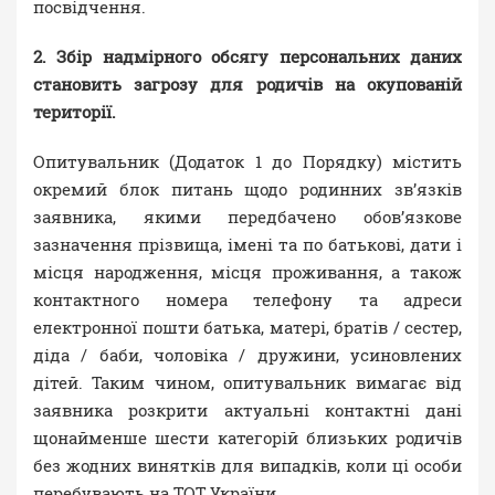
посвідчення.
2. Збір надмірного обсягу персональних даних
становить загрозу для родичів на окупованій
території.
Опитувальник (Додаток 1 до Порядку) містить
окремий блок питань щодо родинних зв’язків
заявника, якими передбачено обов’язкове
зазначення прізвища, імені та по батькові, дати і
місця народження, місця проживання, а також
контактного номера телефону та адреси
електронної пошти батька, матері, братів / сестер,
діда / баби, чоловіка / дружини, усиновлених
дітей. Таким чином, опитувальник вимагає від
заявника розкрити актуальні контактні дані
щонайменше шести категорій близьких родичів
без жодних винятків для випадків, коли ці особи
перебувають на ТОТ України.