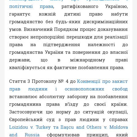
політичні права
, ратифікованого Україною,
гарантує кожній дитині право набути
громадянство без будь-яких дискримінаційних
умов. Визначений Порядком процес доказування
створює непропорційні перешкоди для реалізації
права на підтвердження належності до
громадянства України та повернення до власної
держави, що в міжнародному праві
кваліфікується як фактичне позбавлення права.
Стаття 3 Протоколу № 4 до
Конвенції про захист
прав людини і основоположних свобод
встановлює абсолютну заборону на позбавлення
громадянина права в’їзду до своєї країни.
Застосовуючи цю норму до ситуацій окупації,
Європейський суд з прав людини у справах
Loizidou v. Turkey та Ilaşcu and Others v. Moldova
and Russia
сформулював принцип, який