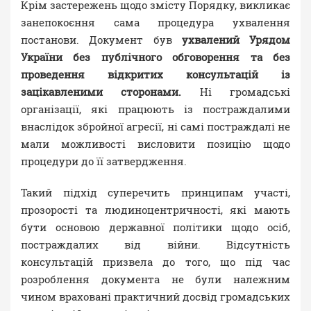
Крім застережень щодо змісту Порядку, викликає
занепокоєння сама процедура ухвалення
постанови. Документ був
ухвалений
Урядом
України
без
публічного
обговорення
та
без
проведення
відкритих
консультацій
із
зацікавленими
сторонами.
Ні громадські
організації, які працюють із постраждалими
внаслідок збройної агресії, ні самі постраждалі не
мали можливості висловити позицію щодо
процедури до її затвердження.
Такий підхід суперечить принципам участі,
прозорості та людиноцентричності, які мають
бути основою державної політики щодо осіб,
постраждалих від війни. Відсутність
консультацій призвела до того, що під час
розроблення документа не були належним
чином враховані практичний досвід громадських