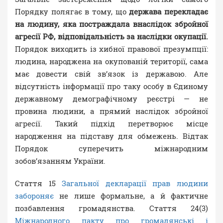
Порядку полягає в тому, що
держава перекладає
на людину, яка постраждала внаслідок збройної
агресії РФ, відповідальність за наслідки окупації.
Порядок виходить із хибної правової презумпції:
людина, народжена на окупованій території, сама
має довести свій зв’язок із державою. Але
відсутність інформації про таку особу в Єдиному
державному демографічному реєстрі — не
провина людини, а прямий наслідок збройної
агресії. Такий підхід перетворює місце
народження на підставу для обмежень. Відтак
Порядок суперечить міжнародним
зобов’язанням України.
Стаття 15
Загальної декларації прав людини
забороняє
не лише формальне, а й фактичне
позбавлення громадянства. Стаття 24(3)
Міжнародного пакту про громадянські і