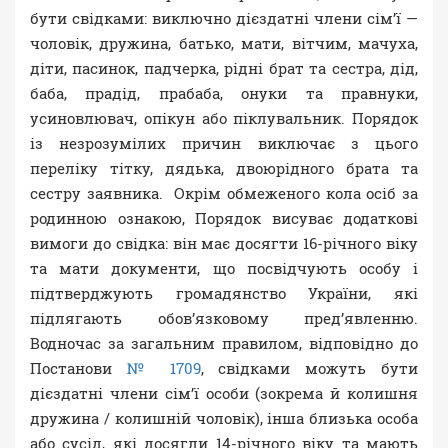
бути свідками: виключно дієздатні члени сім’ї —
чоловік, дружина, батько, мати, вітчим, мачуха,
діти, пасинок, падчерка, рідні брат та сестра, дід,
баба, прадід, прабаба, онуки та правнуки,
усиновлювач, опікун або піклувальник. Порядок
із незрозумілих причин виключає з цього
переліку тітку, дядька, двоюрідного брата та
сестру заявника. Окрім обмеженого кола осіб за
родинною ознакою, Порядок висуває додаткові
вимоги до свідка: він має досягти 16-річного віку
та мати документи, що посвідчують особу і
підтверджують громадянство України, які
підлягають обов’язковому пред’явленню.
Водночас за загальним правилом, відповідно до
Постанови
№ 1709
, свідками можуть бути
дієздатні члени сім’ї особи (зокрема й колишня
дружина / колишній чоловік), інша близька особа
або сусід, які досягли 14-річного віку та мають