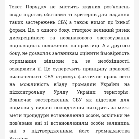
Текст Порядку не містить жодних роз’яснень
щодо підстав, обставин ті критеріїв для надання
таких застережень СБУ, а також вимог до їхньої
форми. Це, з одного боку, створює великий ризик
дискреційного та неоднакового застосування
відповідного положення на практиці. А з другого
боку, не дозволяє заявникам оцінити ймовірність
отримання відмови та, за необхідності,
оскаржити її. Це суперечить принципу правової
визначеності. СБУ отримує фактичне право вето
на можливість в’їзду громадян України на
підконтрольну Уряду України територію.
Водночас застереження СБУ як підстава для
відмови у видачі посвідчення виходить за межі
мети процедури встановлення особи, оскільки не
пов’язане ані зі встановленням особи заявника,
ані з підтвердженням його громадянства
України.