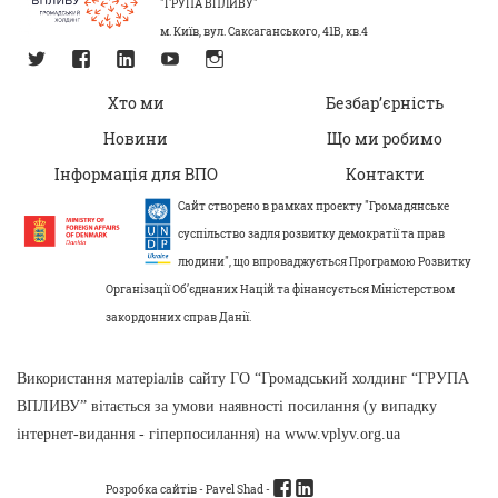
"ГРУПА ВПЛИВУ"
м. Київ, вул. Саксаганського, 41В, кв.4
Хто ми
Безбар’єрність
Новини
Що ми робимо
Інформація для ВПО
Контакти
Сайт створено в рамках проекту "Громадянське
суспільство задля розвитку демократії та прав
людини", що впроваджується Програмою Розвитку
Організації Об’єднаних Націй та фінансується Міністерством
закордонних справ Данії.
Використання матеріалів сайту ГО “Громадський холдинг “ГРУПА
ВПЛИВУ” вітається за умови наявності посилання (у випадку
інтернет-видання - гіперпосилання) на www.vplyv.org.ua
Розробка сайтів -
Pavel Shad
-