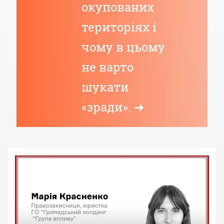
окупованих
територіях і
чому в цьому
не варто
шукати
«зради». ➜