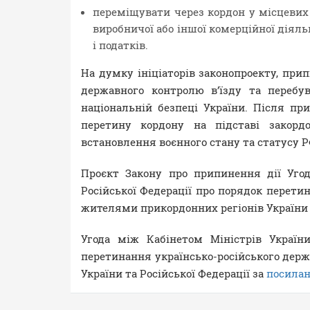
переміщувати через кордон у місцевих 
виробничої або іншої комерційної діяль
і податків.
На думку ініціаторів законопроекту, при
державного контролю в’їзду та перебу
національній безпеці України. Після пр
перетину кордону на підставі закорд
встановлення воєнного стану та статусу 
Проєкт Закону про припинення дії Уго
Російської Федерації про порядок перети
жителями прикордонних регіонів України т
Угода між Кабінетом Міністрів Україн
перетинання українсько-російського дер
України та Російської Федерації за
посила