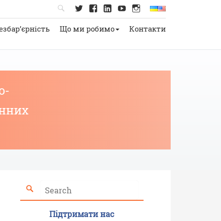
езбар’єрність
Що ми робимо
Контакти
о-
онних
Підтримати нас