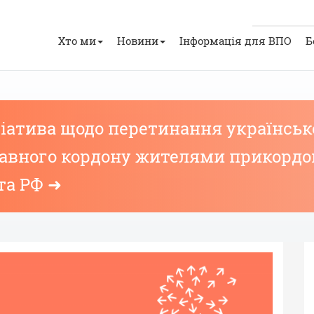
Хто ми
Новини
Інформація для ВПО
Б
іатива щодо перетинання українськ
жавного кордону жителями прикорд
та РФ ➜