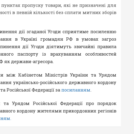
пунктах пропуску товари, які не призначені для
ності в певній кількості без сплати митних зборів
пинення дії згаданої Угоди сприятиме посиленню
вання в Україні громадян РФ в умовах загроз
ипинення дії Угоди діятимуть звичайні правила
онного паспорту із врахуванням особливостей
РФ як держави-агресора.
ди між Кабінетом Міністрів України та Урядом
нання українсько-російського державного кордону
а Російської Федерації за
посиланням
.
и та Урядом Російської Федерації про порядок
жавного кордону жителями прикордонних регіонів
нням.