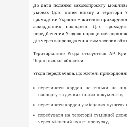
До дати подання законопроєкту можливі
умовах (для цілей виїзду з території
громадяни України – жителів прикордонни
закордонних паспортів. Для громад
передбачений Угодою спрощений порядок з
діє через запровадження тимчасових обм
Територіально Угода стосується АР Крим,
Чернігівської областей.
Угода передбачала, що жителі прикордонн
перетинати кордон не тільки на підс
паспорту та деяких інших документів;
перетинати кордон у місцевих пунктах п
перебувати на території суміжної держ
через місцевий пункт пропуску;