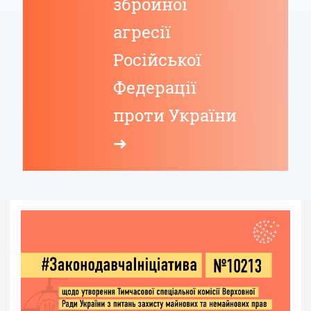
збройної
агресії
Російської
Федерації
проти України
➜