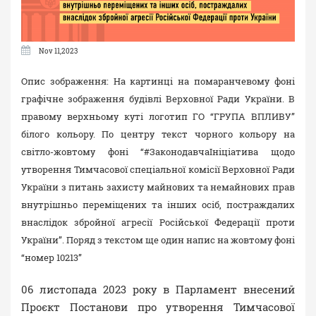
Nov 11,2023
Опис зображення: На картинці на помаранчевому фоні
графічне зображення будівлі Верховної Ради України. В
правому верхньому куті логотип ГО “ГРУПА ВПЛИВУ”
білого кольору. По центру текст чорного кольору на
світло-жовтому фоні “#ЗаконодавчаІніціатива щодо
утворення Тимчасової спеціальної комісії Верховної Ради
України з питань захисту майнових та немайнових прав
внутрішньо переміщених та інших осіб, постраждалих
внаслідок збройної агресії Російської Федерації проти
України”. Поряд з текстом ще один напис на жовтому фоні
“номер 10213”
06 листопада 2023 року в Парламент внесений
Проєкт Постанови про утворення Тимчасової