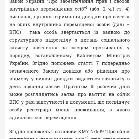
Закон України “Про забезпечення прав і свобод
1
внутрішньо переміщених осіб”
(абз. 2 ч.1 ст. 4)
визначає, що для отримання довідки про взяття
на облік внутрішньо переміщеної особи (далі –
ВПО) така особа звертається із заявою до
структурного підрозділу з питань соціального
захисту населення за місцем проживання у
порядку, встановленому Кабінетом Міністрів
України. Згідно положень статті 7 попередньо
зазначеного Закону довідка або рішення про
відмову у видачі довідки видається заявнику в
день подання заяви. Протягом 15 робочих днів
може розглядатись заява про взяття на облік
ВПО у разі відсутності в документі, що посвідчує
особу реєстрації місця проживання, з якого
здійснюється переміщення.
Згідно положень Постанови КМУ №509 “Про облік
2
внутрішньо переміщених осіб”
для отримання