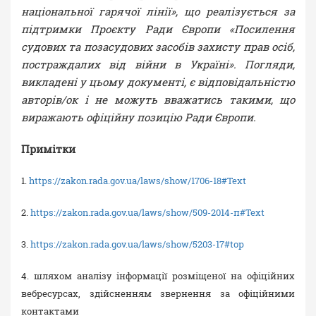
національної гарячої лінії», що реалізується за
підтримки Проєкту Ради Європи «Посилення
судових та позасудових засобів захисту прав осіб,
постраждалих від війни в Україні». Погляди,
викладені у цьому документі, є відповідальністю
авторів/ок і не можуть вважатись такими, що
виражають офіційну позицію Ради Європи.
Примітки
1.
https://zakon.rada.gov.ua/laws/show/1706-18#Text
2.
https://zakon.rada.gov.ua/laws/show/509-2014-п#Text
3.
https://zakon.rada.gov.ua/laws/show/5203-17#top
4. шляхом аналізу інформації розміщеної на офіційних
вебресурсах, здійсненням звернення за офіційними
контактами