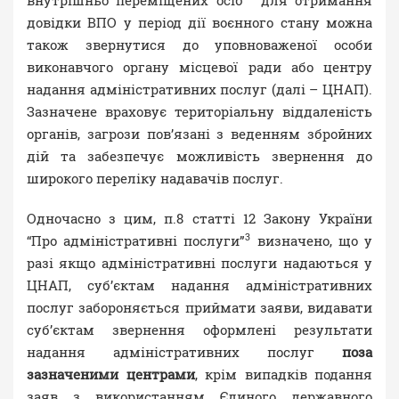
довідки ВПО у період дії воєнного стану можна
також звернутися до уповноваженої особи
виконавчого органу місцевої ради або центру
надання адміністративних послуг (далі – ЦНАП).
Зазначене враховує територіальну віддаленість
органів, загрози пов’язані з веденням збройних
дій та забезпечує можливість звернення до
широкого переліку надавачів послуг.
Одночасно з цим, п.8 статті 12 Закону України
3
“Про адміністративні послуги”
визначено, що у
разі якщо адміністративні послуги надаються у
ЦНАП, суб’єктам надання адміністративних
послуг забороняється приймати заяви, видавати
суб’єктам звернення оформлені результати
надання адміністративних послуг
поза
зазначеними центрами
, крім випадків подання
заяв з використанням Єдиного державного