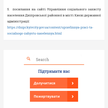
5. посилання на сайті Управління соціального захисту
населення Дніпровської районної в місті Києві державної
адміністрації:
https://dnipr.kyivcity.gov.ua/content/upravlinnya-praci-ta-
socialnogo-zahystu-naselennya.html
Підтримати нас
›
Долучитися
›
Пожертвувати