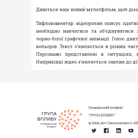
Дивіться наш новий мультфільм, щоб дізн
Тифлокоментар: відеоролик описує здатні
необхідно навчатися та об’єднуватися
чорно-білої графічної анімації. Голос дик
кольорів. Текст з’являється в різних ча
Персонажі представлені в ситуаціях,
Наприкінці відео з’являється заклик до дії
Громадський холдинг
"ГРУПА ВПЛИВУ"
м. Київ, вул. Саксаганського, 41В