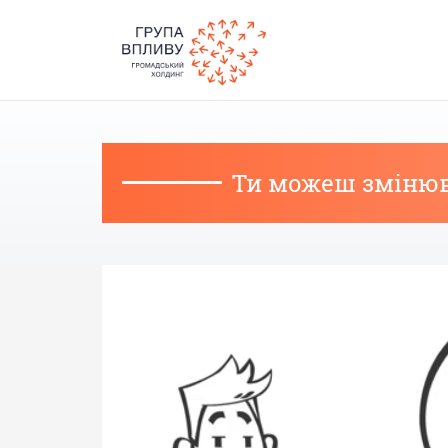
Skip
navigation
Ти можеш змінюва