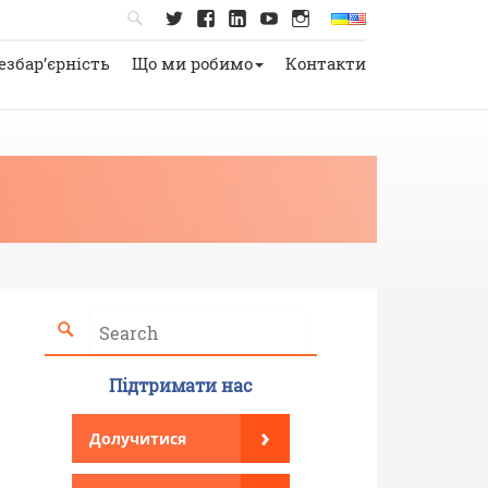
езбар’єрність
Що ми робимо
Контакти
Підтримати нас
›
Долучитися