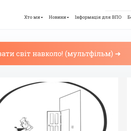
Хто ми
Новини
Інформація для ВПО
Б
ти світ навколо! (мультфільм) ➜