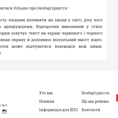
атися більше про безбар’єрність!
сть людини впливати на зміни у світі, для чого
 з однодумцями. Відеоролик виконаний у стилі
торки озвучує текст на екрані червоного і чорного
стинах екрану й доповнює візуальний вміст відео.
 коли може відбуватися взаємодія між ними.
.
Хто ми
Безбар’єрність
Новини
Що ми робимо
, кв.4
Інформація для ВПО
Контакти