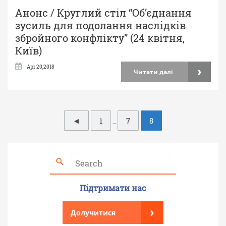
Анонс / Круглий стіл “Об’єднання
зусиль для подолання наслідків
збройного конфлікту” (24 квітня,
Київ)
›
Apr 20,2018
Читати далі
Н
◄
1
7
8
…
а
в
і
Підтримати нас
г
а
›
Долучитися
ц