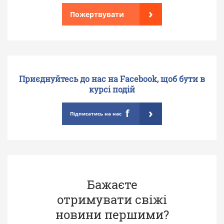
›
Пожертвувати
і
я
п
о
Приєднуйтесь до нас на Facebook, щоб бути в
п
курсі подій
о
›
f
Підписатись на нас
с
т
а
м
Бажаєте
отримувати свіжі
новини першими?