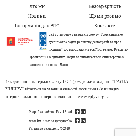
Хто ми
Безбар’єрність
Новини
Що ми робимо
Інформація для ВПО
Контакти
Сайт створено в рамках проекту "Громадянське
суспільство задля розвитку демократії та прав
людини", що впроваджується Програмою Розвитку
Організації Об’єднаних Націй та фінансується Міністерством
закордонних справ Данії.
Використання матеріалів сайту ГО “Громадський холдинг “ГРУПА
ВПЛИВУ” вітається за умови наявності посилання (у випадку
інтернет-видання - гіперпосилання) на www.vplyv.org.ua
Розробка сайтів -
Pavel Shad
-
Дизайн - Oksana Lytvynenko -
Усі права захищено © 2018