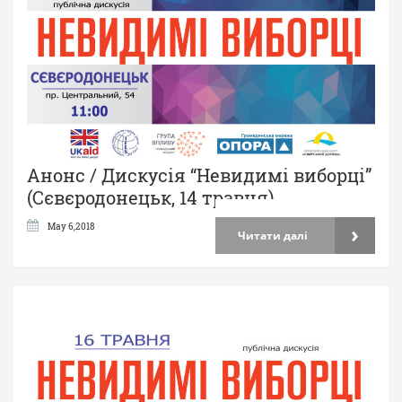
Анонс / Дискусія “Невидимі виборці”
(Сєвєродонецьк, 14 травня)
›
May 6,2018
Читати далі