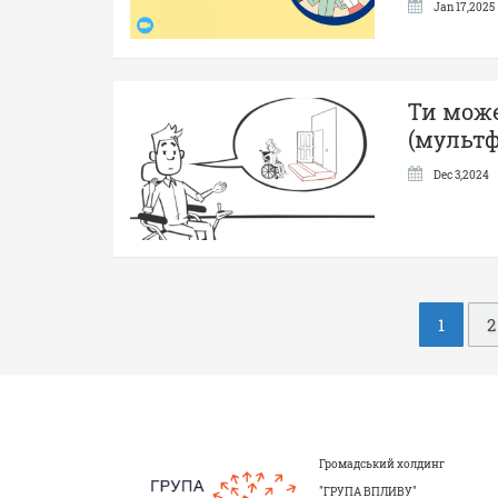
Jan 17,2025
Ти може
(мультф
Dec 3,2024
Н
1
2
а
в
і
Громадський холдинг
г
"ГРУПА ВПЛИВУ"