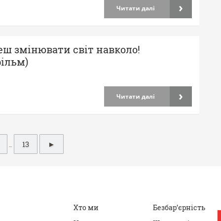
›
Читати далі
ш змінювати світ навколо!
ільм)
›
Читати далі
13
►
…
Хто ми
Безбар’єрність