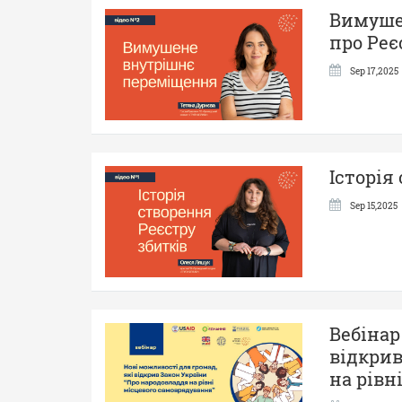
Вимуше
про Реє
Sep 17,2025
Історія
Sep 15,2025
Вебінар
відкрив
на рівн