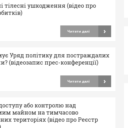
і тілесні ушкодження (відео про
збитків)
›
Читати далі
мує Уряд політику для постраждалих
ни? (відеозапис прес-конференції)
›
Читати далі
доступу або контролю над
мим майном на тимчасово
них територіях (відео про Реєстр
)