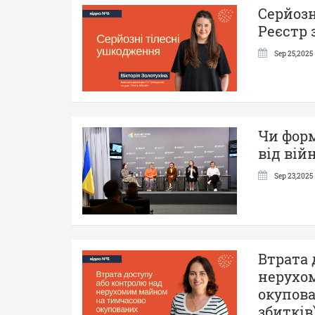
Серйозн
Реєстр 
Sep 25,2025
Чи фор
від вій
Sep 23,2025
Втрата 
нерухо
окупова
збитків