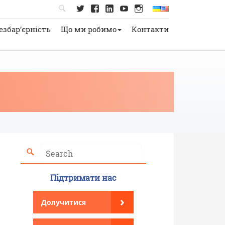
езбар’єрність
Що ми робимо
Контакти
Підтримати нас
›
Долучитися