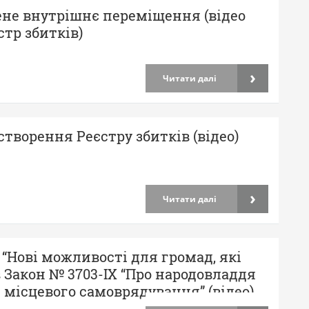
не внутрішнє переміщення (відео
стр збитків)
›
Читати далі
 створення Реєстру збитків (відео)
›
Читати далі
 “Нові можливості для громад, які
 Закон № 3703-ІХ “Про народовладдя
і місцевого самоврядування” (відео)