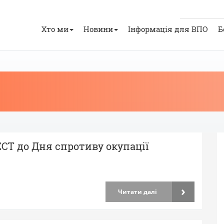
Хто ми
Новини
Інформація для ВПО
Б
Т до Дня спротиву окупації
›
Читати далі